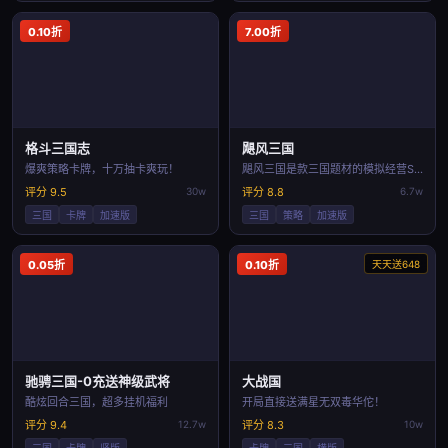
0.10折
7.00折
格斗三国志
飓风三国
爆爽策略卡牌，十万抽卡爽玩！
飓风三国是款三国题材的模拟经营SLG游戏
评分 9.5
30w
评分 8.8
6.7w
三国
卡牌
加速版
三国
策略
加速版
0.05折
0.10折
天天送648
驰骋三国-0充送神级武将
大战国
酷炫回合三国，超多挂机福利
开局直接送满星无双毒华佗！
评分 9.4
12.7w
评分 8.3
10w