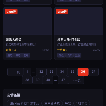
三国
卡牌
竖版
卡牌
三国
横版
0.00折
3.50折
刺激大闯关
斗罗大陆-打金版
自走棋巅峰之战等你来战！
打金服燃爆上线，打宝爆金爽到爆！
评分 8.4
13.9w
评分 8.9
20.4w
魔幻
策略
竖版
漫改
卡牌
竖版
...
1
32
33
34
35
36
37
上一页
...
38
39
40
47
下一页
友情链接
JBskins折扣手游平台
三角洲护航
号易
172平台