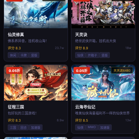
仙灵修真
天灵诀
佛系养异兽，挂机收山海！
绝世武侠开箱，挂机出大侠
评分 8.3
23.7w
评分 8.9
18w
休闲
卡牌
竖版
仙侠
开箱子
竖版
0.05折
0.05折
天天送6480
征程三国
云海寻仙记
包好玩的三国游戏！
唯美仙侠海量福利不一样的仙侠世界
评分 8.3
8.9w
评分 8.5
13w
MMO
三国
回合
加速版
仙侠
加速版