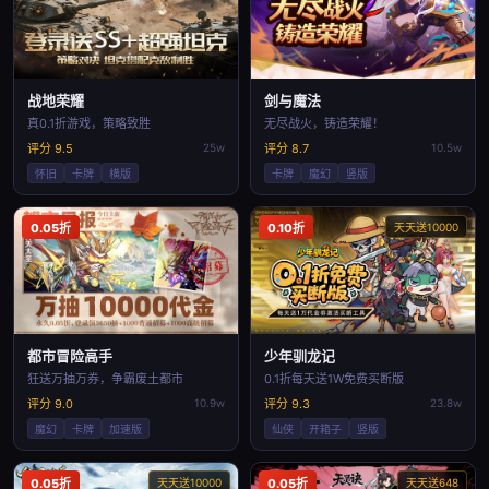
战地荣耀
剑与魔法
真0.1折游戏，策略致胜
无尽战火，铸造荣耀！
评分 9.5
25w
评分 8.7
10.5w
怀旧
卡牌
横版
卡牌
魔幻
竖版
0.05折
0.10折
天天送10000
都市冒险高手
少年驯龙记
狂送万抽万券，争霸废土都市
0.1折每天送1W免费买断版
评分 9.0
10.9w
评分 9.3
23.8w
魔幻
卡牌
加速版
仙侠
开箱子
竖版
0.05折
天天送10000
0.05折
天天送648