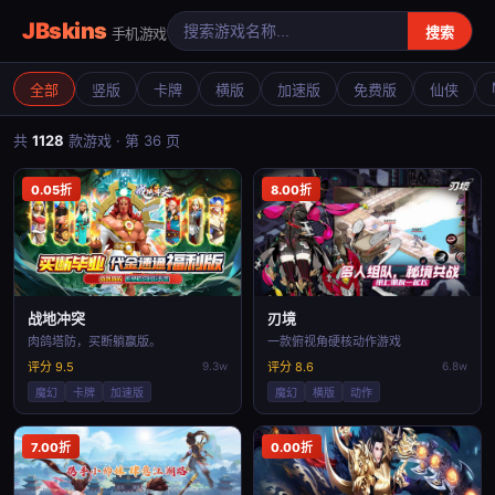
JBskins
搜索
手机游戏
全部
竖版
卡牌
横版
加速版
免费版
仙侠
共
1128
款游戏 · 第 36 页
0.05折
8.00折
战地冲突
刃境
肉鸽塔防，买断躺赢版。
一款俯视角硬核动作游戏
评分 9.5
9.3w
评分 8.6
6.8w
魔幻
卡牌
加速版
魔幻
横版
动作
7.00折
0.00折