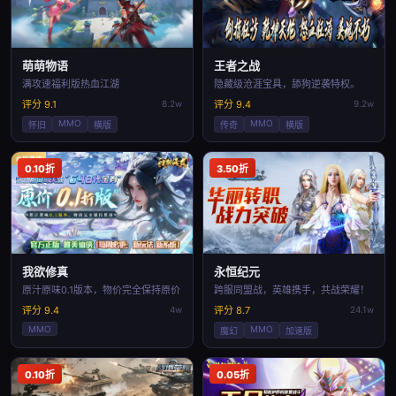
萌萌物语
王者之战
满攻速福利版热血江湖
隐藏级沧涯宝具，舔狗逆袭特权。
评分 9.1
8.2w
评分 9.4
9.2w
MMO
MMO
怀旧
横版
传奇
横版
0.10折
3.50折
我欲修真
永恒纪元
原汁原味0.1版本，物价完全保持原价
跨服同盟战，英雄携手，共战荣耀！
评分 9.4
4w
评分 8.7
24.1w
MMO
MMO
魔幻
加速版
0.10折
0.05折