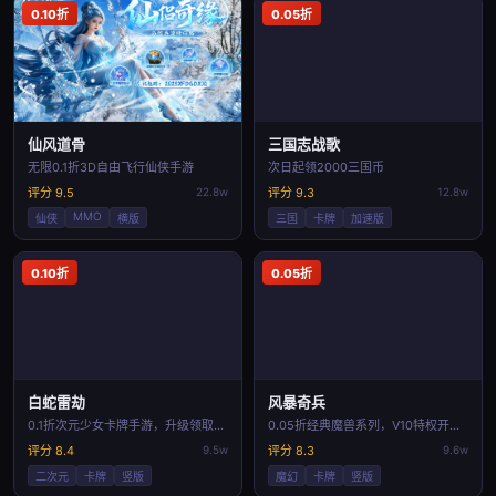
0.10折
0.05折
仙风道骨
三国志战歌
无限0.1折3D自由飞行仙侠手游
次日起领2000三国币
评分 9.5
22.8w
评分 9.3
12.8w
MMO
仙侠
横版
三国
卡牌
加速版
0.10折
0.05折
白蛇雷劫
风暴奇兵
0.1折次元少女卡牌手游，升级领取30万代金
0.05折经典魔兽系列，V10特权开局。
评分 8.4
9.5w
评分 8.3
9.6w
二次元
卡牌
竖版
魔幻
卡牌
竖版