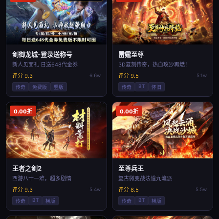
剑御龙城-登录送称号
雷霆至尊
新人见面礼 日送648代金券
3D复刻传奇，热血攻沙再燃！
评分 9.3
6.6w
评分 9.5
5.1w
BT
传奇
免费版
竖版
传奇
怀旧
0.00折
0.00折
王者之剑2
至尊兵王
西游八十一难，超多剧情
复古微变战法道九流派
评分 9.3
5.4w
评分 8.5
5.5w
BT
BT
传奇
横版
传奇
横版