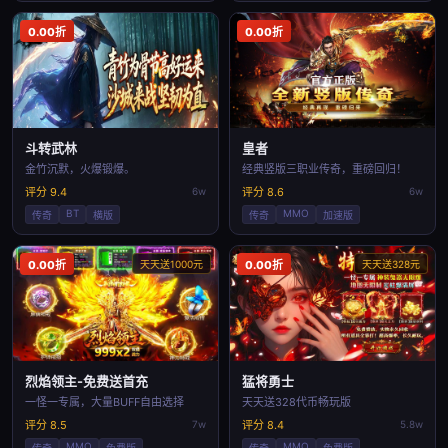
0.00折
0.00折
斗转武林
皇者
金竹沉默，火爆锻爆。
经典竖版三职业传奇，重磅回归！
评分 9.4
6w
评分 8.6
6w
BT
MMO
传奇
横版
传奇
加速版
0.00折
天天送1000元
0.00折
天天送328元
烈焰领主-免费送首充
猛将勇士
一怪一专属，大量BUFF自由选择
天天送328代币畅玩版
评分 8.5
7w
评分 8.4
5.8w
MMO
MMO