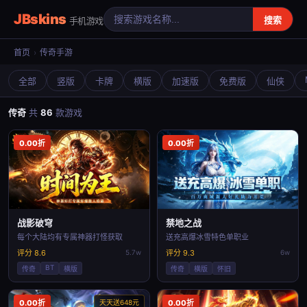
JBskins
搜索
手机游戏
首页
›
传奇手游
全部
竖版
卡牌
横版
加速版
免费版
仙侠
传奇
共
86
款游戏
0.00折
0.00折
战影破穹
禁地之战
每个大陆均有专属神器打怪获取
送充高爆冰雪特色单职业
评分 8.6
5.7w
评分 9.3
6w
BT
传奇
横版
传奇
横版
怀旧
0.00折
天天送648元
0.00折