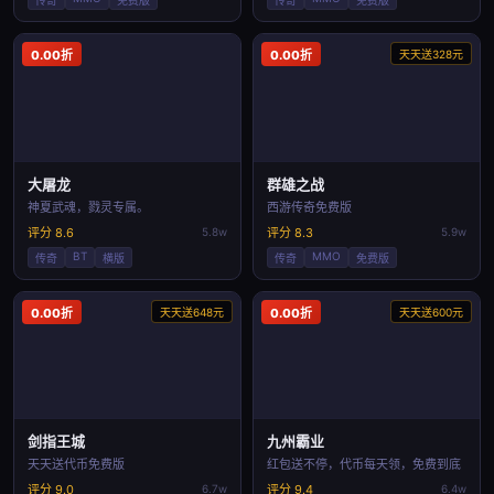
传奇
免费版
传奇
免费版
0.00折
0.00折
天天送328元
大屠龙
群雄之战
神夏武魂，戮灵专属。
西游传奇免费版
评分 8.6
5.8w
评分 8.3
5.9w
BT
MMO
传奇
横版
传奇
免费版
0.00折
天天送648元
0.00折
天天送600元
剑指王城
九州霸业
天天送代币免费版
红包送不停，代币每天领，免费到底
评分 9.0
6.7w
评分 9.4
6.4w