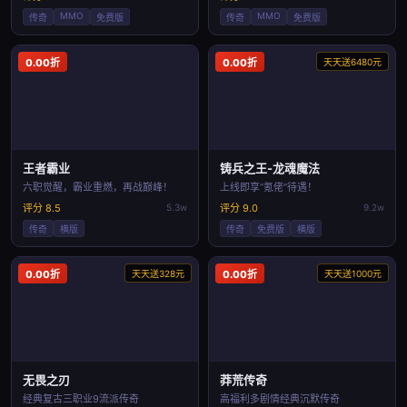
MMO
MMO
传奇
免费版
传奇
免费版
0.00折
0.00折
天天送6480元
王者霸业
铸兵之王-龙魂魔法
六职觉醒，霸业重燃，再战巅峰！
上线即享“氪佬”待遇！
评分 8.5
5.3w
评分 9.0
9.2w
传奇
横版
传奇
免费版
横版
0.00折
天天送328元
0.00折
天天送1000元
无畏之刃
莽荒传奇
经典复古三职业9流派传奇
高福利多剧情经典沉默传奇