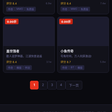
评分 8.4
6.9w
评分 8.4
7.4w
MMO
MMO
传奇
免费版
传奇
免费版
0.00折
0.00折
盖世强者
小鱼传奇
散人追梦神器，江湖快意逍遥
号角吹响，万人同屏激战!
评分 8.4
3.1w
评分 8.7
5.8w
BT
传奇
横版
怀旧
传奇
横版
1
2
3
4
下一页