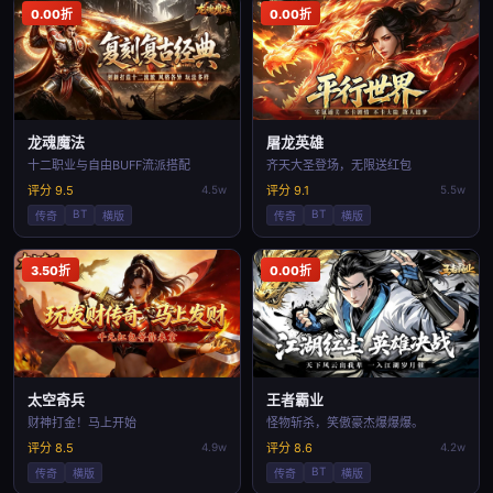
0.00折
0.00折
龙魂魔法
屠龙英雄
十二职业与自由BUFF流派搭配
齐天大圣登场，无限送红包
评分 9.5
4.5w
评分 9.1
5.5w
BT
BT
传奇
横版
传奇
横版
3.50折
0.00折
太空奇兵
王者霸业
财神打金！马上开始
怪物斩杀，笑傲豪杰爆爆爆。
评分 8.5
4.9w
评分 8.6
4.2w
BT
传奇
横版
传奇
横版