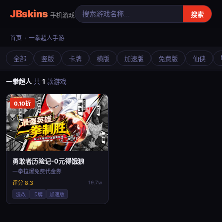
JBskins
搜索
手机游戏
首页
›
一拳超人手游
全部
竖版
卡牌
横版
加速版
免费版
仙侠
一拳超人
共
1
款游戏
0.10折
勇敢者历险记-0元得饿狼
一拳拉爆免费代金券
评分 8.3
19.7w
漫改
卡牌
加速版