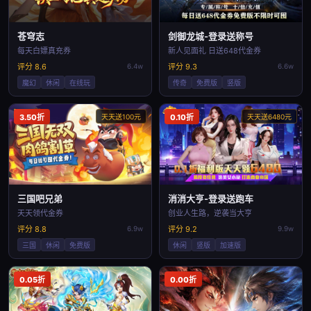
苍穹志
剑御龙城-登录送称号
每天白嫖真充券
新人见面礼 日送648代金券
评分 8.6
6.4w
评分 9.3
6.6w
魔幻
休闲
在线玩
传奇
免费版
竖版
3.50折
天天送100元
0.10折
天天送6480元
三国吧兄弟
消消大亨-登录送跑车
天天领代金券
创业人生路，逆袭当大亨
评分 8.8
6.9w
评分 9.2
9.9w
三国
休闲
免费版
休闲
竖版
加速版
0.05折
0.00折