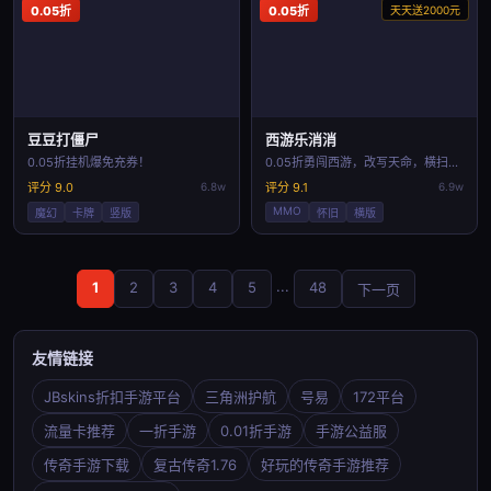
0.05折
0.05折
天天送2000元
豆豆打僵尸
西游乐消消
0.05折挂机爆免充券！
0.05折勇闯西游，改写天命，横扫神魔！
评分 9.0
6.8w
评分 9.1
6.9w
MMO
魔幻
卡牌
竖版
怀旧
横版
...
1
2
3
4
5
48
下一页
友情链接
JBskins折扣手游平台
三角洲护航
号易
172平台
流量卡推荐
一折手游
0.01折手游
手游公益服
传奇手游下载
复古传奇1.76
好玩的传奇手游推荐