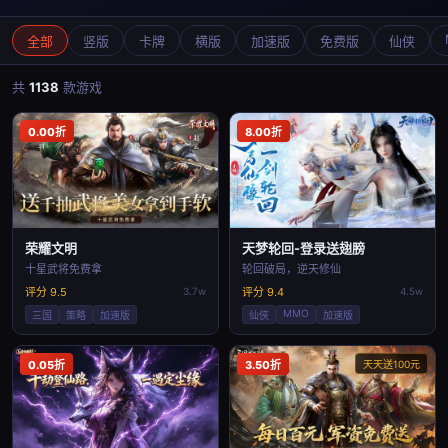
全部
竖版
卡牌
横版
加速版
免费版
仙侠
共
1138
款游戏
0.00折
8.00折
荣耀文明
天梦轮回-登录送翅膀
十星武将免费拿
轮回破局，逆天修仙
评分 9.5
3.7w
评分 9.4
4.5w
MMO
三国
策略
加速版
仙侠
加速版
0.05折
3.50折
天天送100元