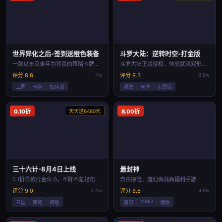
世界异化之后-签到送橙色装备
斗罗大陆：逆转时空-打金版
一款以东汉末年为背景的策略卡牌手游。
斗罗大陆正版授权，体验武魂双形态战斗与时空错
评分 8.8
7w
评分 9.3
8.8w
三国
卡牌
加速版
漫改
卡牌
免费版
0.10折
天天送6480元
8.00折
三十六计-8月4日上线
最封神
0.1折首款打金SLG，不肝不氪轻松策略
自由探险，魔幻爽战高福利手游
评分 9.0
3.3w
评分 8.6
4.9w
MMO
三国
策略
横版
魔幻
横版