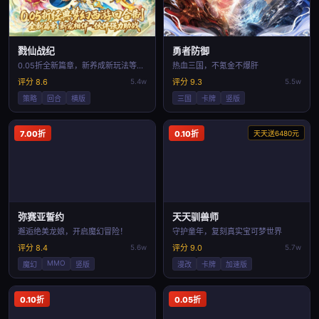
戮仙战纪
勇者防御
0.05折全新篇章，新养成新玩法等你探索
热血三国，不氪金不爆肝
评分 8.6
5.4w
评分 9.3
5.5w
策略
回合
横版
三国
卡牌
竖版
7.00折
0.10折
天天送6480元
弥赛亚誓约
天天驯兽师
邂逅绝美龙娘，开启魔幻冒险！
守护童年，复刻真实宝可梦世界
评分 8.4
5.6w
评分 9.0
5.7w
MMO
魔幻
竖版
漫改
卡牌
加速版
0.10折
0.05折