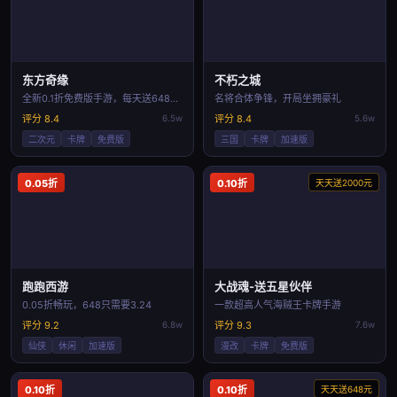
东方奇缘
不朽之城
全新0.1折免费版手游，每天送6480代金
名将合体争锋，开局坐拥豪礼
评分 8.4
6.5w
评分 8.4
5.6w
二次元
卡牌
免费版
三国
卡牌
加速版
0.05折
0.10折
天天送2000元
跑跑西游
大战魂-送五星伙伴
0.05折畅玩，648只需要3.24
一款超高人气海贼王卡牌手游
评分 9.2
6.8w
评分 9.3
7.6w
仙侠
休闲
加速版
漫改
卡牌
免费版
0.10折
0.10折
天天送648元