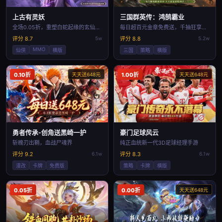
上古有灵妖
三国群英传：鸿鹄霸业
全场0.05折，重塑白蛇起缘的玄仙之途
每日超百元金章免费送，千抽狂享全图鉴
评分 8.7
5w
评分 8.8
5.2w
MMO
仙侠
横版
三国
策略
横版
0.10折
天天送648元
1.00折
天天送648元
勇者传承-创角送黑崎一护
豪门足球风云
斩魄刃出鞘，血战尸魂界
纯正血统新一代3D足球经理手游
评分 9.2
6.1w
评分 8.3
6.1w
漫改
卡牌
免费版
策略
卡牌
横版
0.05折
0.00折
天天送648元