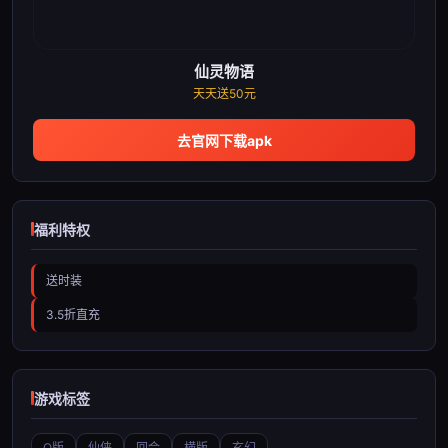
仙灵物语
天天送50元
去官网下载apk
福利特权
送时装
3.5折直充
游戏标签
Q版
仙侠
回合
横版
玄幻