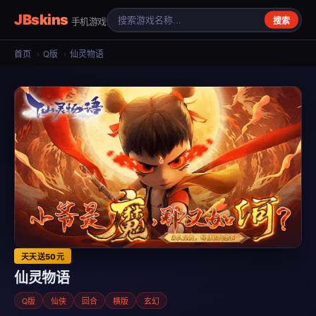
JBskins
手机游戏
搜索
首页
›
Q版
›
仙灵物语
天天送50元
仙灵物语
Q版
仙侠
回合
横版
玄幻