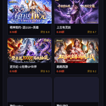
萌神契约-送SSR+英雄
上古有灵妖
0.10折
评分 8.9
0.05折
评分 8.7
逆天纪-0充得SP伙伴
跑跑西游
0.10折
评分 9.3
0.05折
评分 9.2