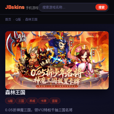
JBskins
手机游戏
搜索
首页
›
Q版
›
森林王国
森林王国
Q版
三国
养成
卡牌
竖版
0.05折神魔三国，领V12特权千抽三国名将