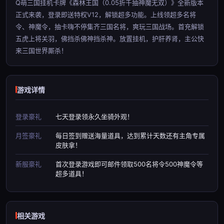
Q萌三国挂机卡牌《森林王国（0.05折千抽神魔无双）》全新版本
正式来袭，登录即送特权V12，解锁超多功能。上线领超多名将
令、神魔令，抽卡嗨不停集齐三国名将，爽玩三国战场。首充解锁
五虎上将关羽，佛挡杀佛神挡杀神。放置挂机，护肝养肾，主公快
来三国世界厮杀！
游戏详情
登录豪礼
七天登录领永久坐骑外观！
月签豪礼
每日签到赠送海量道具，达到累计天数还有主角专属
皮肤拿！
新服豪礼
首次登录游戏即可邮件领取500名将令500神魔令等
超多道具！
相关游戏