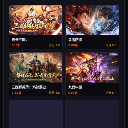
风云三国2
勇者防御
0.10折
评分 9.0
0.00折
评分 9.3
三国群英传：鸿鹄霸业
九伐中原
3.50折
评分 8.8
0.10折
评分 8.4