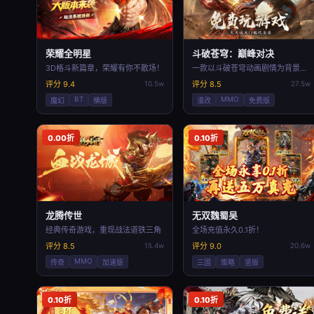
荣耀全明星
斗破苍穹：巅峰对决
3D格斗新篇章，荣耀有你不散场！
一款以斗破苍穹动画剧情为背景的D动作手机游戏
评分 9.4
10.5w
评分 8.5
27.5w
BT
MMO
魔幻
横版
漫改
免费版
0.00折
0.10折
龙腾传世
无双魏蜀吴
经典传奇游戏，重现战法道铁三角
全场充值永久0.1折！
评分 8.5
15.4w
评分 9.0
20.6w
MMO
传奇
加速版
三国
策略
竖版
0.10折
0.10折