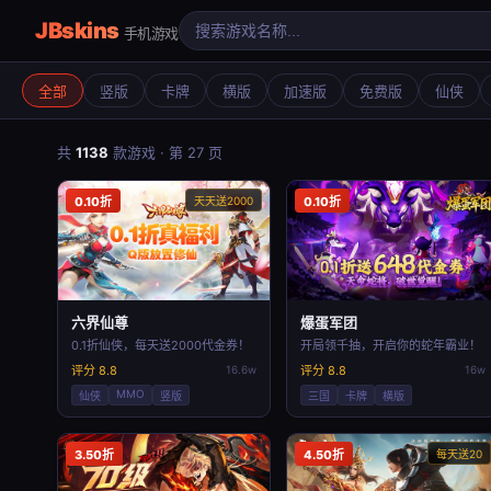
JBskins
手机游戏
全部
竖版
卡牌
横版
加速版
免费版
仙侠
共
1138
款游戏 · 第 27 页
0.10折
天天送2000
0.10折
六界仙尊
爆蛋军团
0.1折仙侠，每天送2000代金券！
开局领千抽，开启你的蛇年霸业！
评分 8.8
16.6w
评分 8.8
16w
MMO
仙侠
竖版
三国
卡牌
横版
3.50折
4.50折
每天送20