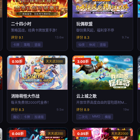
二十四小时
玩偶联盟
策略国战，经典卡牌放置手游！
御剑乘风起，福利享不停
评分 9.1
13.6w
评分 8.3
9.7w
卡牌
策略
竖版
仙侠
休闲
竖版
0.10折
天天送2000
3.00折
消除萌怪大作战
云上城之歌
每天免费领2000代金券！
开放世界高度自由的冒险题材MMORPG手游
评分 8.3
9.5w
评分 8.9
19w
MMO
魔幻
卡牌
加速版
二次元
横版
0.00折
天天送200
0.05折
天天送2000