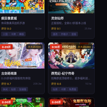
疯狂像素城
灵剑仙师
休闲像素风挂机手游
正版授权，全新0.1折版本上线
评分 9.0
18.2w
评分 9.1
25.6w
三国
卡牌
横版
漫改
开箱子
竖版
0.05折
天天送2000
0.10折
天天送6480
古剑奇闻录
莽荒纪-纪宁传奇
0.05折福利版版抢先体验
创角即送顶级修士，超多福利送不停！
评分 8.7
209.3w
评分 8.6
10.1w
休闲
仙侠
加速版
仙侠
卡牌
免费版
0.00折
0.00折