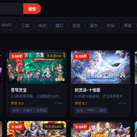
搜索
MMO
三国
休闲
魔幻
回合
漫改
怀旧
养成
3.50折
天天送200
0.05折
苍穹灵宝
封灵诀-十倍版
3.5折抓鬼开箱，上线赠送200代金券
0.05折10倍返利，灵玉多到花不完！
评分 9.0
10.6w
评分 8.7
20.1w
MMO
休闲
开箱子
免费版
仙侠
横版
0.10折
天天送6480
0.05折