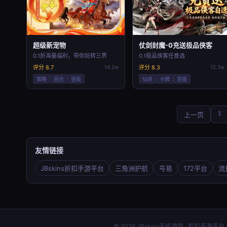
超级新宠物
仗剑封魔-0充送极品侠客
0.1折海量福利，带你玩转三界
0.1极品侠客任意选
评分 8.7
14.2w
评分 8.3
12.3w
策略
回合
竖版
仙侠
卡牌
竖版
1
上一页
友情链接
JBskins折扣手游平台
三角洲护航
号易
172平台
流
© 2026 JBskins手机游戏 · 