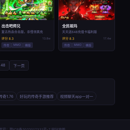
出击吧师兄
全民祖玛
复古热血合击版，杀怪领真充
天天送648充值卡福利版
评分 8.3
13.8w
评分 8.3
17.4w
MMO
MMO
传奇
横版
传奇
横版
48
下一页
奇1.76
好玩的传奇手游推荐
视频聊天app一对一
备案号：
鄂ICP备2022017331号-7
网站地图