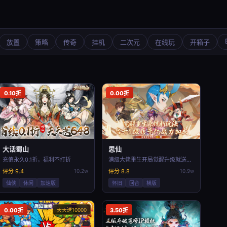
放置
策略
传奇
挂机
二次元
在线玩
开箱子
0.10折
0.00折
大话蜀山
思仙
充值永久0.1折，福利不打折
满级大佬重生开局觉醒升级就送全属性100个零
评分 9.4
10.2w
评分 8.8
10.9w
仙侠
休闲
加速版
怀旧
回合
横版
0.00折
天天送10000
3.50折