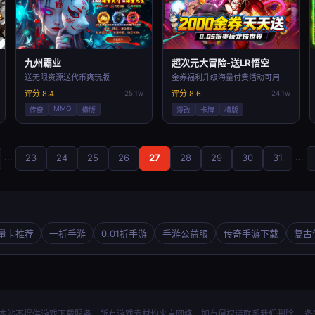
九州霸业
超次元大冒险-送LR悟空
送无限资源送代币爽玩版
金券福利升级海量付费活动可用
评分 8.4
25.1w
评分 8.6
24.1w
MMO
传奇
横版
漫改
卡牌
横版
...
...
23
24
25
26
27
28
29
30
31
量卡推荐
一折手游
0.01折手游
手游公益服
传奇手游下载
复古传
折扣手游平台 本站不提供游戏下载服务，所有游戏素材均来自网络，如有侵权请联系我们删除。 