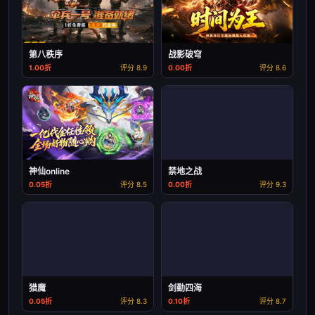
第八秩序
战影破穹
1.00折
评分 8.9
0.00折
评分 8.6
神仙online
禁地之战
0.05折
评分 8.5
0.00折
评分 9.3
猎魔
剑勤四海
0.05折
评分 8.3
0.10折
评分 8.7