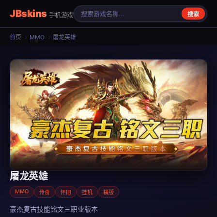
JBskins
手机游戏
搜索
首页
›
MMO
›
屠龙英雄
屠龙英雄
MMO
传奇
怀旧
挂机
横版
豪杰复古技能铭文三职业版本