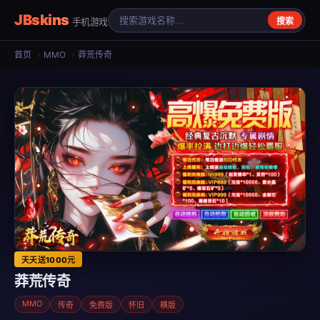
JBskins
手机游戏
搜索
首页
›
MMO
›
莽荒传奇
天天送1000元
莽荒传奇
MMO
传奇
免费版
怀旧
横版