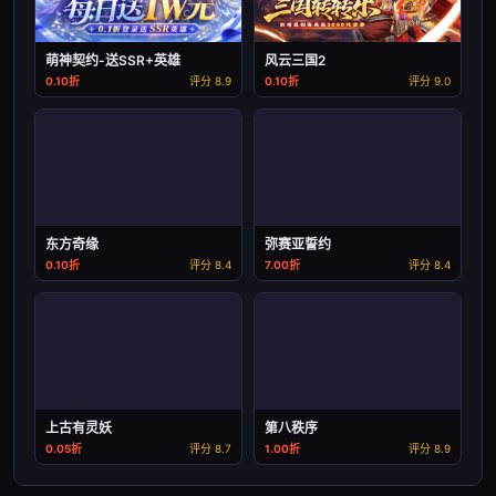
萌神契约-送SSR+英雄
风云三国2
0.10折
评分 8.9
0.10折
评分 9.0
东方奇缘
弥赛亚誓约
0.10折
评分 8.4
7.00折
评分 8.4
上古有灵妖
第八秩序
0.05折
评分 8.7
1.00折
评分 8.9