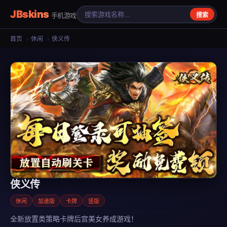
JBskins
手机游戏
搜索
首页
›
休闲
›
侠义传
侠义传
休闲
加速版
卡牌
竖版
全新放置类策略卡牌后宫美女养成游戏！