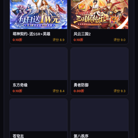
萌神契约-送SSR+英雄
风云三国2
0.10折
评分 8.9
0.10折
评分 9.0
东方奇缘
勇者防御
0.10折
评分 8.4
0.00折
评分 9.3
苍穹志
第八秩序