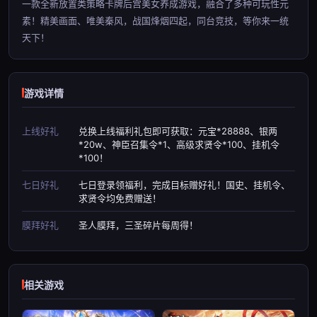
一款全新放置类策略卡牌后宫美女养成游戏，融合了多种可玩性元
素！精美画面、唯美秦风，战国烽烟四起，同台竞技，等你来一统
天下！
游戏详情
上线好礼
兑换上线福利礼包即可获取：元宝*28888、银两
*20w、神臣召集令*1、高级求贤令*100、挂机令
*100！
七日好礼
七日登录领福利，完成目标赠好礼！国史、挂机令、
求贤令均免费赠送！
膜拜好礼
圣人膜拜，三圣碎片每周得！
相关游戏