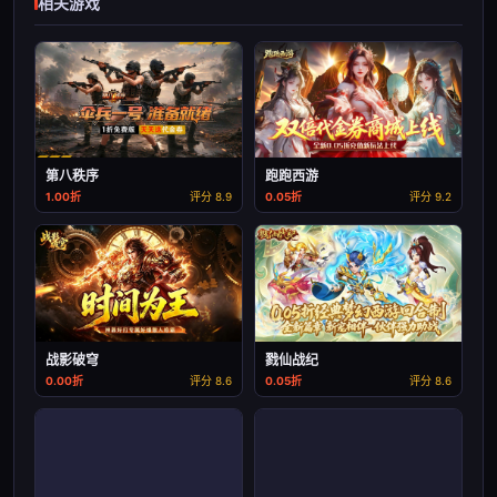
相关游戏
第八秩序
跑跑西游
1.00折
评分 8.9
0.05折
评分 9.2
战影破穹
戮仙战纪
0.00折
评分 8.6
0.05折
评分 8.6