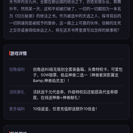
天书界内含九州，全都在朝云国的统治之下，百姓安居乐业，歌舞
升平。然而某一天，这和平却被打破了，一切的一切都因为一本名
为《归元秘录》的修法之书。作为被选中的天选之人，探寻背后的
一切阴谋则是被赋予的使命，这一路之上可靠的伙伴，信赖的生死
之交亦或者缔结命运之人，将在这天书界里谱写出怎样的故事呢？
游戏详情
创角福利
创角送80级无极别全套装备箱，头像特权卡，可爱包
子，50W银票，极品神兽二选一（神兽紫冥影翼龙
&amp;神兽焰灵龙）！
活跃豪礼
活跃送千元代金券，升级特权后还能提高代金券额
度，在线送神兽+神兽献礼！
更多福利
10倍返金，任意充值即送额外10倍金！