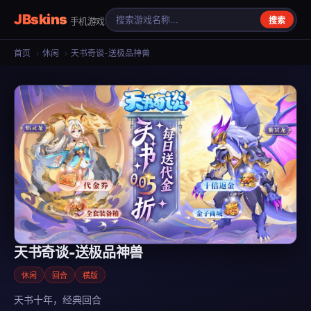
JBskins
手机游戏
搜索
首页
›
休闲
›
天书奇谈-送极品神兽
天书奇谈-送极品神兽
休闲
回合
横版
天书十年，经典回合