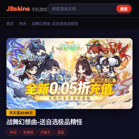
JBskins
手机游戏
搜索
首页
›
休闲
›
战舞幻想曲-送自选极品精怪
天天送3280元
战舞幻想曲-送自选极品精怪
休闲
免费版
开箱子
竖版