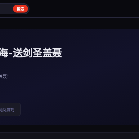
搜索
海-送剑圣盖聂
盖聂！
同类游戏