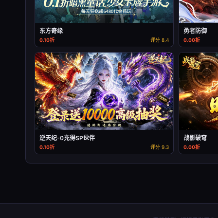
东方奇缘
勇者防御
0.10折
评分 8.4
0.00折
逆天纪-0充得SP伙伴
战影破穹
0.10折
评分 9.3
0.00折