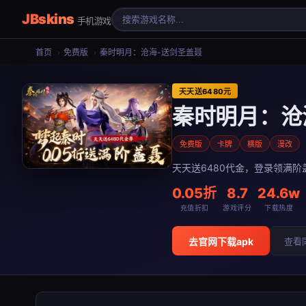
JBskins
手机游戏
首页
›
免费版
›
秦时明月：沧海-送剑圣盖聂
天天送6480元
秦时明月：沧
免费版
卡牌
横版
漫改
天天送6480代金，登录领满阶
0.05折
8.7
24.6w
充值折扣
游戏评分
下载热度
去官网下载apk
查看