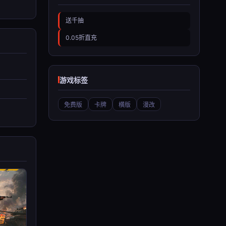
送千抽
0.05折直充
游戏标签
免费版
卡牌
横版
漫改