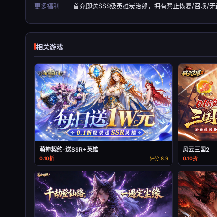
更多福利
首充即送SSS级英雄炭治郎，拥有禁止恢复/召唤/
相关游戏
萌神契约-送SSR+英雄
风云三国2
0.10折
评分 8.9
0.10折