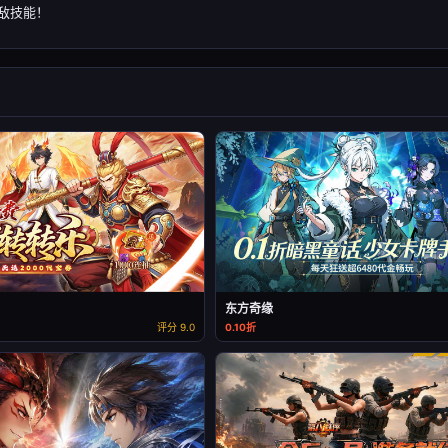
无敌技能！
东方奇缘
评分 9.0
0.10折