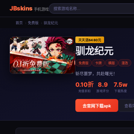
JBskins
手机游戏
首页
›
免费版
›
驯龙纪元
天天送6480元
驯龙纪元
免费版
卡牌
横版
漫改
斩尽噩梦，共赴曙光！
0.10折
8.9
7.5w
充值折扣
游戏评分
下载热度
去官网下载apk
查看