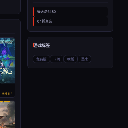
每天送6480
0.1折直充
游戏标签
免费版
卡牌
横版
漫改
评分 8.4