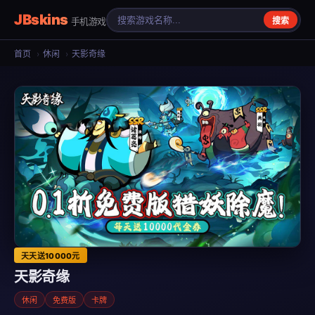
JBskins
手机游戏
搜索
首页
›
休闲
›
天影奇缘
天天送10000元
天影奇缘
休闲
免费版
卡牌