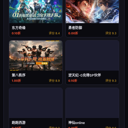
东方奇缘
勇者防御
0.10折
评分 8.4
0.00折
评分 9.3
第八秩序
逆天纪-0充得SP伙伴
1.00折
评分 8.9
0.10折
评分 9.3
跑跑西游
神仙online
0.05折
评分 9.2
0.05折
评分 8.5