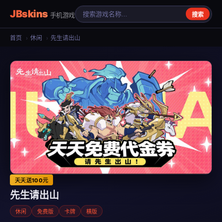
JBskins
手机游戏
搜索
首页
›
休闲
›
先生请出山
天天送100元
先生请出山
休闲
免费版
卡牌
横版