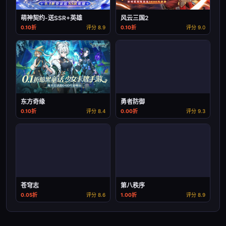
萌神契约-送SSR+英雄
风云三国2
0.10折
评分 8.9
0.10折
评分 9.0
东方奇缘
勇者防御
0.10折
评分 8.4
0.00折
评分 9.3
苍穹志
第八秩序
0.05折
评分 8.6
1.00折
评分 8.9