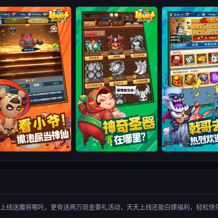
上线送魔将哪吒，更有送两万现金豪礼活动，天天上线还能白嫖福利，轻松快