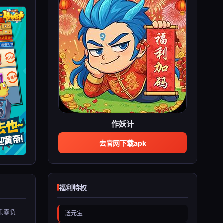
作妖计
去官网下载apk
福利特权
乐零负
送元宝