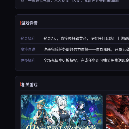
担！一折超低充值，人人都能当大佬，鬼畜世界等你来嗨翻！
游戏详情
登录福利
登录7天，直接领轩辕黄帝，没有任何套路！上线即
魔将直送
注册完成任务即领强力魔将——魔丸哪吒，开局无
更多福利
全场充值享0.折特权，完成任务即可抽奖免费送现
相关游戏