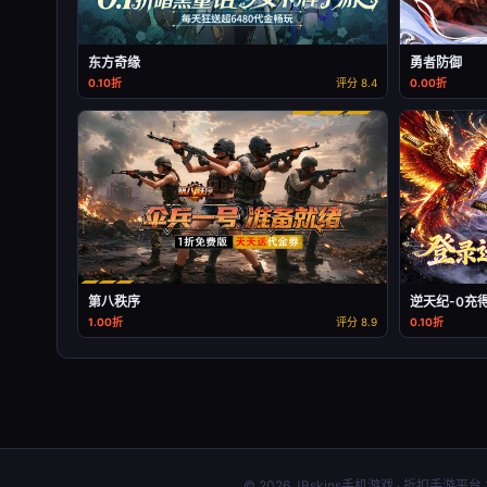
东方奇缘
勇者防御
0.10折
评分 8.4
0.00折
第八秩序
逆天纪-0充
1.00折
评分 8.9
0.10折
© 2026 JBskins手机游戏 · 