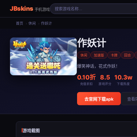
JBskins
手机游戏
首页
›
休闲
›
作妖计
作妖计
休闲
加速版
卡牌
回合
爆笑神话，花式作妖！
0.10折
8.5
10.3w
充值折扣
游戏评分
下载热度
去官网下载apk
查看
游戏截图