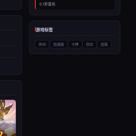
0.1折直充
游戏标签
休闲
加速版
卡牌
回合
竖版