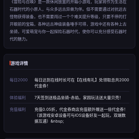
《冒险与召唤》是一款休闲放置的开箱小游戏，玩家将作为生活在
石器时代的小原人，与众多远古异兽为伴。但不需要通过对抗远古
怪物获得装备，也不需要闯过一个个难关提升等级，只要不停的打
开眼前的宝箱，各种远古神级装备唾手可得，游戏中还有各种上古
坐骑，可爱萌宠与你一起探险石器时代，使你可以充分感受石器时
代的魅力。
游戏详情
每日2000
每日达到在线时长可在【在线有礼】处领取总共2000
代金券！
体验福利
7天签到送极品坐骑-赤焰，家园玩法送大量贝壳！
充值福利
充值0.05折，代金券商店充值额外赠送一倍代金券！
（该游戏安卓设备可与IOS设备好友一起玩，双端数
据互通）&nbsp;