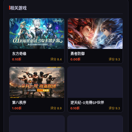
相关游戏
东方奇缘
勇者防御
0.10折
评分 8.4
0.00折
评分 9.3
第八秩序
逆天纪-0充得SP伙伴
1.00折
评分 8.9
0.10折
评分 9.3