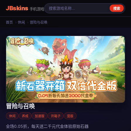
JBskins
手机游戏
搜索
首页
›
休闲
›
冒险与召唤
冒险与召唤
休闲
养成
加速版
开箱子
竖版
全场0.05折，每天送二千元代金体验原始石器