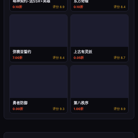
萌神契约-送SSR+英雄
东方奇缘
0.10折
评分 8.9
0.10折
评分 8.4
弥赛亚誓约
上古有灵妖
7.00折
评分 8.4
0.05折
评分 8.7
勇者防御
第八秩序
0.00折
评分 9.3
1.00折
评分 8.9