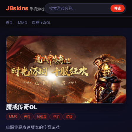
JBskins
手机游戏
搜索
首页
›
MMO
›
魔戒传奇OL
魔戒传奇OL
MMO
传奇
加速版
怀旧
横版
单职业高攻速版本的传奇游戏