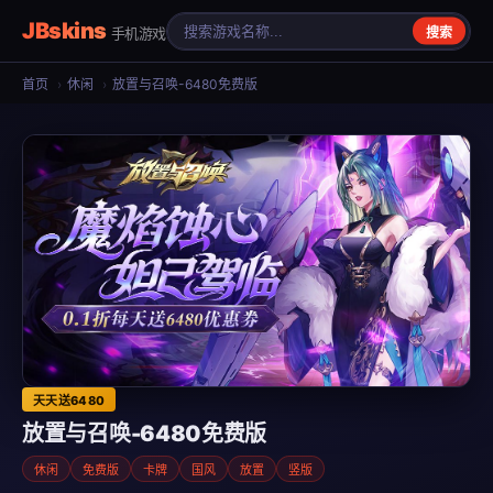
JBskins
手机游戏
搜索
首页
›
休闲
›
放置与召唤-6480免费版
天天送6480
放置与召唤-6480免费版
休闲
免费版
卡牌
国风
放置
竖版