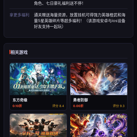
角色、七日豪礼福利送不停！
拿更多福利
通关赠送海量资源，放置挂机可得强力英雄橙武和海
量5星英雄碎片等超多福利！（该游戏安卓与ios设备
好友支持一起玩）
相关游戏
东方奇缘
勇者防御
0.10折
评分 8.4
0.00折
评分 9.3