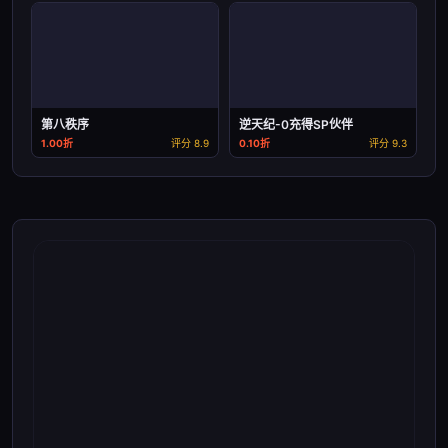
第八秩序
逆天纪-0充得SP伙伴
1.00折
评分 8.9
0.10折
评分 9.3