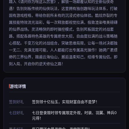
踏入《请问你为啥这么厉害》，解锁一场颠覆认知的全新仙侠奇
遇！告别刻板传统的仙侠玩法，这里拥有独创趣味玩法体系，打破
固有游戏桎梏，带给你前所未有的沉浸式修仙体验。酷炫炸裂的专
属技能特效流光溢彩，每一次释放都视觉拉满，极致渲染唯美磅礴
的仙界战场。灵活畅快的即时操控模式，告别死板固定的对战套
路，搭配各路特色英雄的专属绝世大招，自由度拉满的战斗策略随
心搭配。千变万化的对战组合，突破思维局限，让每一场对决都独
一无二、充满无限可能，人人都能打出专属高光操作！驰骋广袤缥
缈的三界仙界，踏遍云海仙山，邂逅温柔知己，结缘专属仙侣。即
刻入局，开启你的逆天修仙之路！
游戏详情
签到好礼
签到领十亿仙玉，实现财富自由不是梦！
七日好礼
七日登录限时领专属限定外观，时装、羽翼、神兵0
元得！
更多好礼
每日赠送大量寻宝令，寻宝到手软！