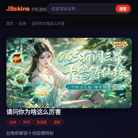
JBskins
手机游戏
搜索
首页
›
仙侠
›
请问你为啥这么厉害
请问你为啥这么厉害
仙侠
休闲
加速版
竖版
创角即解锁十倍超爆特权