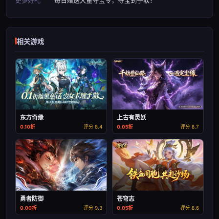
相关游戏
东方奇缘
上古有灵妖
0.10折
评分 8.4
0.05折
评分 8.7
勇者防御
苍穹志
0.00折
评分 9.3
0.05折
评分 8.6