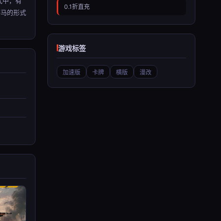
式中，有
0.1折直充
赛马的形式
游戏标签
加速版
卡牌
横版
漫改