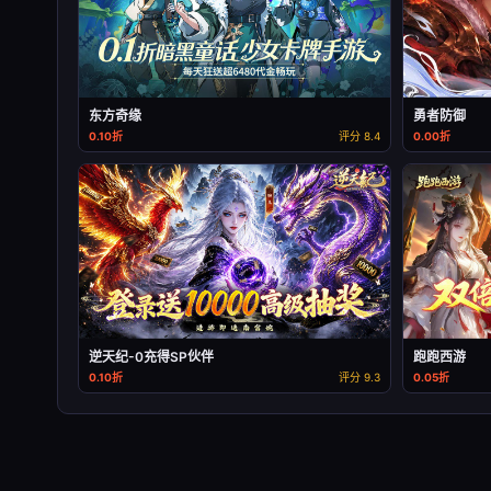
东方奇缘
勇者防御
0.10折
评分 8.4
0.00折
逆天纪-0充得SP伙伴
跑跑西游
0.10折
评分 9.3
0.05折