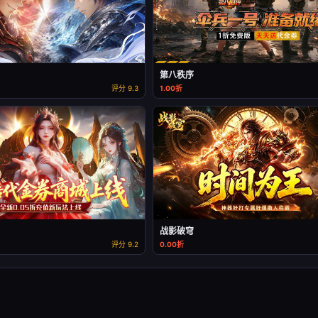
第八秩序
评分 9.3
1.00折
战影破穹
评分 9.2
0.00折