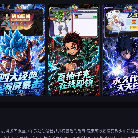
界,讲述了热血少年身处动漫世界进行冒险的故事,玩家可以扮演异界少年通过社