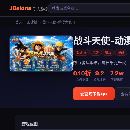
JBskins
手机游戏
首页
›
加速版
›
战斗天使-动漫大乱斗
战斗天使-动
加速版
卡牌
横版
漫改
热血漫斗集结，每日千充千代百
0.10折
9.2
7.2w
充值折扣
游戏评分
下载热度
去官网下载apk
查看
游戏截图