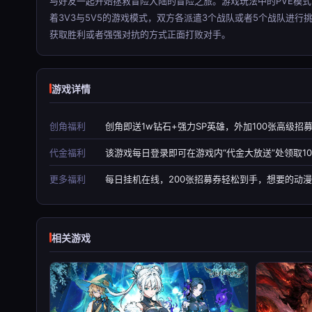
与好友一起开始拯救冒险大陆的冒险之旅。游戏玩法中的PVE模
着3V3与5V5的游戏模式，双方各派遣3个战队或者5个战队进
获取胜利或者强强对抗的方式正面打败对手。
游戏详情
创角福利
创角即送1w钻石+强力SP英雄，外加100张高级
代金福利
该游戏每日登录即可在游戏内“代金大放送”处领取10
更多福利
每日挂机在线，200张招募券轻松到手，想要的动漫
相关游戏