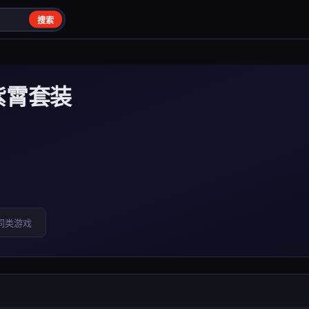
搜索
紫霄套装
同类游戏