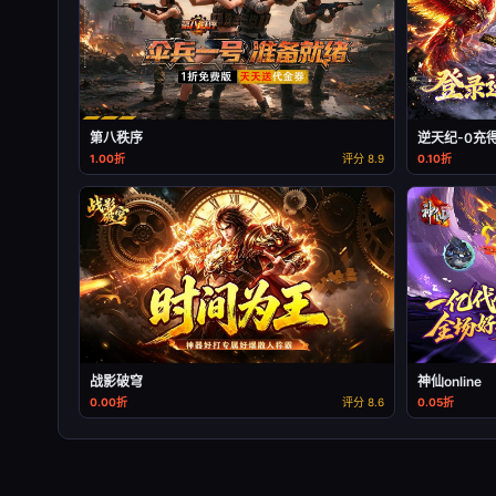
第八秩序
逆天纪-0充
1.00折
评分 8.9
0.10折
战影破穹
神仙online
0.00折
评分 8.6
0.05折