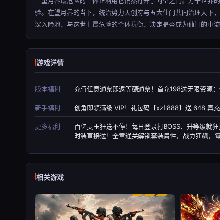
个望月界最危险的个体正利用它悄然打开了时空之门。万千世界的
验。在望月界的当下，统治势力天创府与五大仙门共同治理天下
深入险地，与这世上最危险的个体抗衡，决定是否成为仙门的中流砥柱
游戏详情
版本福利
充值任意通票即返等额通票！首充198送无限资源：使
新手福利
创角即领满级 VIP！礼包码【xzfl888】送 648 
更多福利
百亿灵玉狂送不停！每日登录打BOSS、升等级就
时装直接送！全章通关解锁套装属性，战力狂飙，零
相关游戏