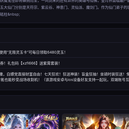
妖魔鬼怪即将蜂拥而至，一同到来的还有异界的英雄与仙佛，望月界面临最严
，五大仙门分别是天符宗、紫云谷、神意门、灵仙派、魔剑门。作为仙门弟子的
&nbsp;
用“无限灵玉卡”可每日领取6480灵玉！
真充券！礼包码【xzfl666】送紫霄套装！
狂撒，白嫖党直接财富自由！七天狂欢！狂送神装！盲盒狂抽！坐骑时装狂送！
氪也能秒变战场收割机！（该游戏安卓与ios设备好友支持一起玩，双端账号