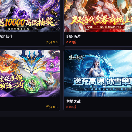
得SP伙伴
跑跑西游
评分 9.3
0.05折
禁地之战
评分 8.5
0.00折