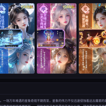
枢。一场万年难遇的星象奇观不期而至，星象的伟力不仅迅速侵蚀着远古魔君的