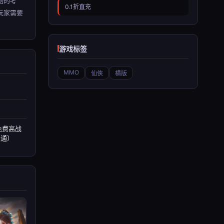
酷的考
0.1折直充
玩家需要
游戏标签
MMO
仙侠
横版
免费高战
互通）