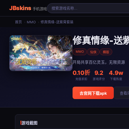
JBskins
手机游戏
首页
›
MMO
›
修真情缘-送紫霄套装
修真情缘-送
MMO
仙侠
横版
开局共享百亿灵玉，无限资源
0.10折
9.2
4.9w
充值折扣
游戏评分
下载热度
去官网下载apk
查看
游戏截图