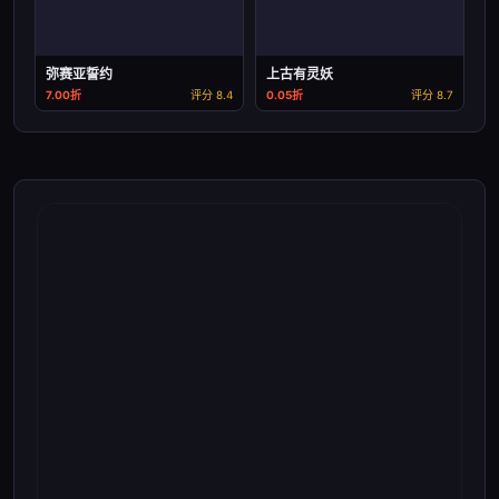
弥赛亚誓约
上古有灵妖
7.00折
评分 8.4
0.05折
评分 8.7