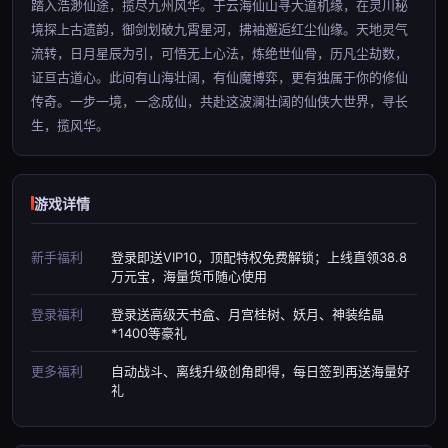
踏入浩渺仙途，揽尽九州风华。于云海仙山寻大道机缘，在灵川秘
境探上古遗韵，御剑划破九霄星河，拂袖邂逅红尘仙缘。天地灵气
流转，日月星辰为引，可悟无上心法，炼绝世仙骨，历凡尘劫数，
证亘古道心。此间有山海壮阔，有仙魔博弈，更有独属于你的修仙
传奇。一步一境，一念成仙，共赴这波澜壮阔的仙侠大世界，寻长
生，揽风华。
游戏详情
新手福利
登录即送VIP10，顶配特权免费解锁；上线直领38.8
万元宝，海量货币随心使用
登录福利
登录送高级天书盒、月宫桂树、妖月、神装结晶
*1400等豪礼
更多福利
自动战斗、离线升级创角即得，每日签到再送海量好
礼