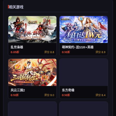
相关游戏
乱世枭雄
萌神契约-送SSR+英雄
0.05折
评分 8.8
0.10折
评分 8.9
风云三国2
东方奇缘
0.10折
评分 9.0
0.10折
评分 8.4