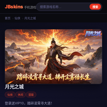
JBskins
手机游戏
搜索
首页
›
仙侠
›
月光之城
月光之城
仙侠
休闲
竖版
登录送VIP10，踏碎凌霄寻大道！