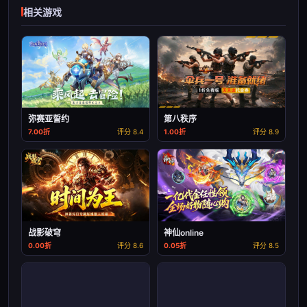
相关游戏
弥赛亚誓约
第八秩序
7.00折
评分 8.4
1.00折
评分 8.9
战影破穹
神仙online
0.00折
评分 8.6
0.05折
评分 8.5