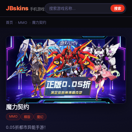
JBskins
手机游戏
搜索
首页
›
MMO
›
魔力契约
魔力契约
MMO
横版
魔幻
0.05折都市异能手游！