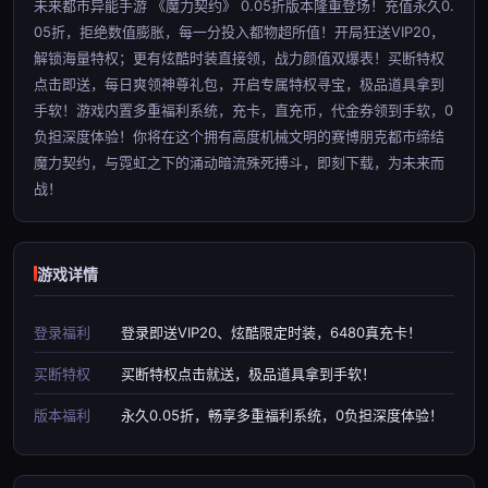
未来都市异能手游 《魔力契约》 0.05折版本隆重登场！充值永久0.
05折，拒绝数值膨胀，每一分投入都物超所值！开局狂送VIP20，
解锁海量特权；更有炫酷时装直接领，战力颜值双爆表！买断特权
点击即送，每日爽领神尊礼包，开启专属特权寻宝，极品道具拿到
手软！游戏内置多重福利系统，充卡，直充币，代金券领到手软，0
负担深度体验！你将在这个拥有高度机械文明的赛博朋克都市缔结
魔力契约，与霓虹之下的涌动暗流殊死搏斗，即刻下载，为未来而
战！
游戏详情
登录福利
登录即送VIP20、炫酷限定时装，6480真充卡！
买断特权
买断特权点击就送，极品道具拿到手软！
版本福利
永久0.05折，畅享多重福利系统，0负担深度体验！