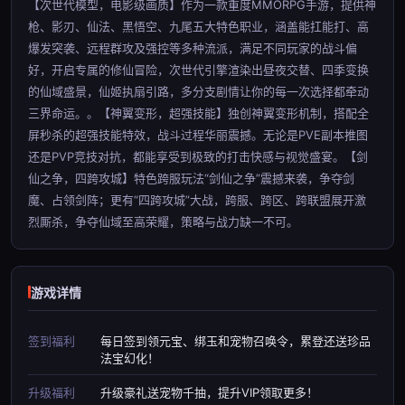
【次世代模型，电影级画质】作为一款重度MMORPG手游，提供神
枪、影刃、仙法、黑悟空、九尾五大特色职业，涵盖能扛能打、高
爆发突袭、远程群攻及强控等多种流派，满足不同玩家的战斗偏
好，开启专属的修仙冒险，次世代引擎渲染出昼夜交替、四季变换
的仙域盛景，仙姬执扇引路，多分支剧情让你的每一次选择都牵动
三界命运。。【神翼变形，超强技能】独创神翼变形机制，搭配全
屏秒杀的超强技能特效，战斗过程华丽震撼。无论是PVE副本推图
还是PVP竞技对抗，都能享受到极致的打击快感与视觉盛宴。【剑
仙之争，四跨攻城】特色跨服玩法“剑仙之争”震撼来袭，争夺剑
魔、占领剑阵；更有“四跨攻城”大战，跨服、跨区、跨联盟展开激
烈厮杀，争夺仙域至高荣耀，策略与战力缺一不可。
游戏详情
签到福利
每日签到领元宝、绑玉和宠物召唤令，累登还送珍品
法宝幻化！
升级福利
升级豪礼送宠物千抽，提升VIP领取更多！