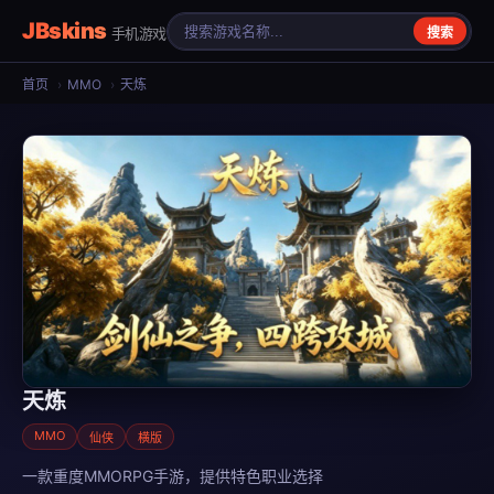
JBskins
手机游戏
搜索
首页
›
MMO
›
天炼
天炼
MMO
仙侠
横版
一款重度MMORPG手游，提供特色职业选择