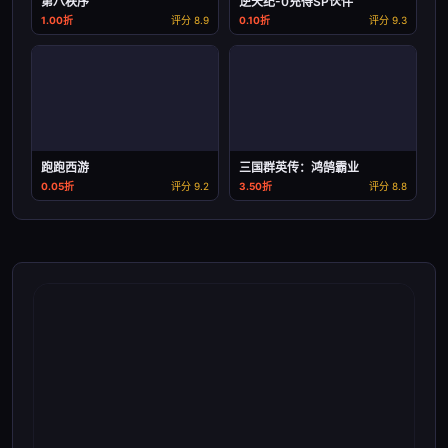
第八秩序
逆天纪-0充得SP伙伴
1.00折
评分 8.9
0.10折
评分 9.3
跑跑西游
三国群英传：鸿鹄霸业
0.05折
评分 9.2
3.50折
评分 8.8