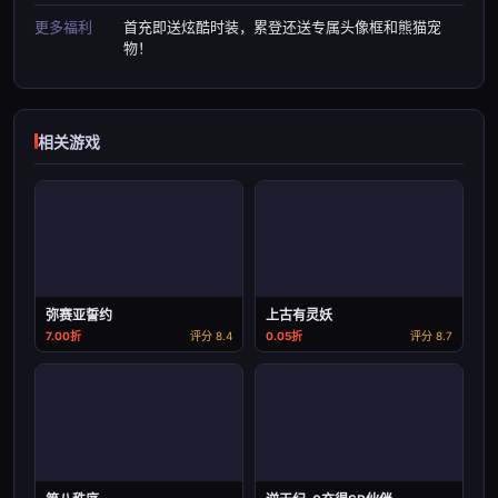
更多福利
首充即送炫酷时装，累登还送专属头像框和熊猫宠
物！
相关游戏
弥赛亚誓约
上古有灵妖
7.00折
评分 8.4
0.05折
评分 8.7