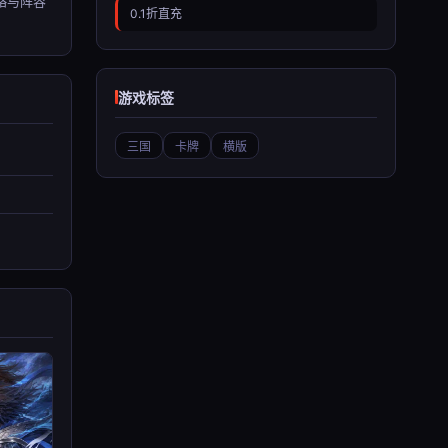
略与阵容
0.1折直充
游戏标签
三国
卡牌
横版