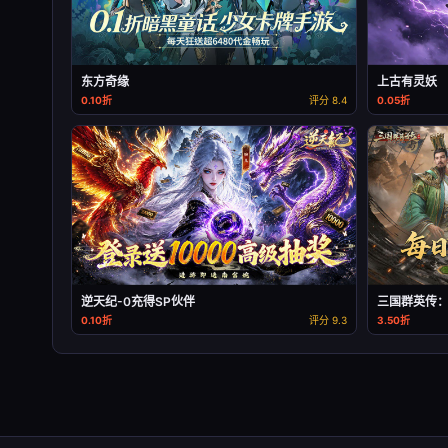
东方奇缘
上古有灵妖
0.10折
评分 8.4
0.05折
逆天纪-0充得SP伙伴
三国群英传
0.10折
评分 9.3
3.50折