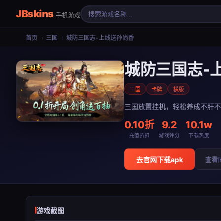
JBskins
手机游戏
首页
›
三国
›
城防三国志-上线送孙尚香
城防三国志-
三国
卡牌
横版
三国放置挂机，轻松养成不肝不
0.10折
9.2
10.1w
充值折扣
游戏评分
下载热度
去官网下载apk
查看
游戏截图