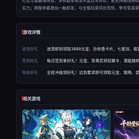
打造专属最强阵容；多样副本玩法丰富日常体验，更支持离线持
实力；跨服争霸激战一触即发，与全服玩家同台竞技，争夺至高荣
游戏详情
进游好礼
进游即刻领取3888元宝、孙尚香卡片、七星剑、崭
签到好礼
每日签到拿好礼！元宝、至尊武将招募令、潜能随
等级好礼
全民冲级领好礼！达到要求即可领取元宝、银两、
相关游戏