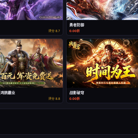
勇者防御
评分 8.7
0.00折
：鸿鹄霸业
战影破穹
评分 8.8
0.00折