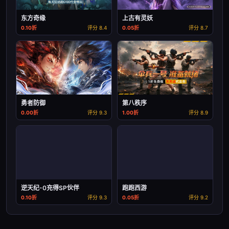
东方奇缘
上古有灵妖
0.10折
评分 8.4
0.05折
评分 8.7
勇者防御
第八秩序
0.00折
评分 9.3
1.00折
评分 8.9
逆天纪-0充得SP伙伴
跑跑西游
0.10折
评分 9.3
0.05折
评分 9.2