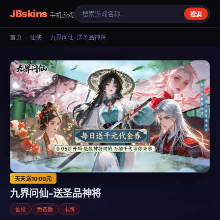
JBskins
手机游戏
搜索
首页
›
仙侠
›
九界问仙-送圣品神将
天天送1000元
九界问仙-送圣品神将
仙侠
免费版
卡牌