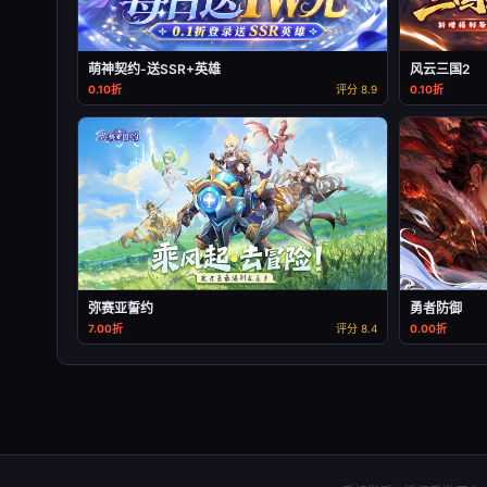
萌神契约-送SSR+英雄
风云三国2
0.10折
评分 8.9
0.10折
弥赛亚誓约
勇者防御
7.00折
评分 8.4
0.00折