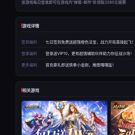
该游戏每日登录即可在游戏内“弹窗-邮件”处领取3280元银票
游戏详情
签到福利
七日签到免费送超强橙色法宝，战力开局直接起飞
登录福利
登录送VIP10，更有超强辅助伙伴助力你征战沙场！
更多福利
首充豪礼即送铁拳小金刚，推图嘎嘎猛！
相关游戏