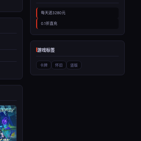
每天送3280元
0.1折直充
游戏标签
卡牌
怀旧
竖版