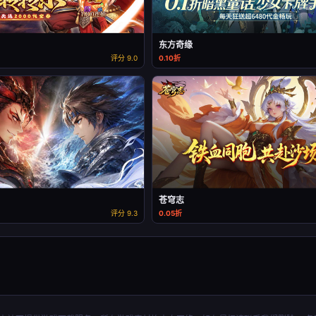
东方奇缘
评分 9.0
0.10折
苍穹志
评分 9.3
0.05折