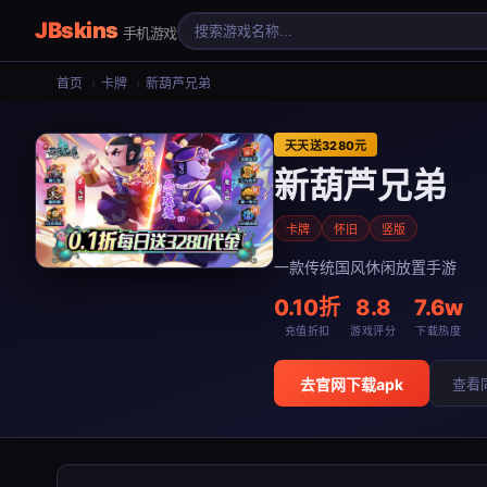
JBskins
手机游戏
首页
›
卡牌
›
新葫芦兄弟
天天送3280元
新葫芦兄弟
卡牌
怀旧
竖版
一款传统国风休闲放置手游
0.10折
8.8
7.6w
充值折扣
游戏评分
下载热度
去官网下载apk
查看