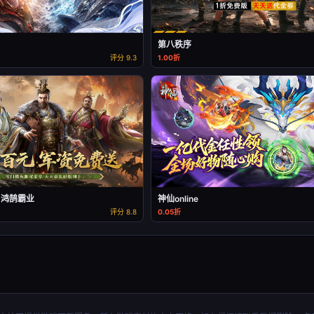
第八秩序
评分 9.3
1.00折
：鸿鹄霸业
神仙online
评分 8.8
0.05折