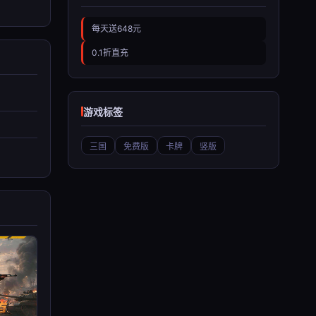
每天送648元
0.1折直充
游戏标签
三国
免费版
卡牌
竖版