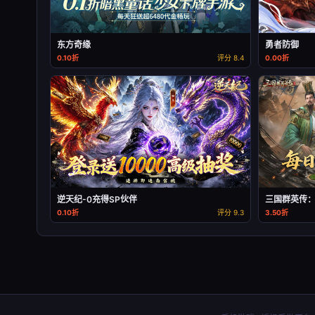
东方奇缘
勇者防御
0.10折
评分 8.4
0.00折
逆天纪-0充得SP伙伴
三国群英传
0.10折
评分 9.3
3.50折