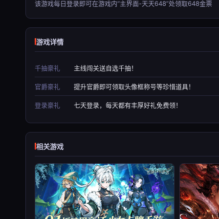
该游戏每日登录即可在游戏内“主界面-天天648”处领取648金票
游戏详情
千抽豪礼
主线闯关送自选千抽！
官爵豪礼
提升官爵即可领取头像框称号等珍惜道具！
登录豪礼
七天登录，每天都有丰厚好礼免费领！
相关游戏