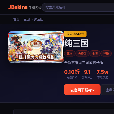
JBskins
手机游戏
首页
›
三国
›
纯三国
天天送648元
纯三国
三国
免费版
卡牌
竖版
全新剪纸风三国放置卡牌
0.10折
9.1
7.5w
充值折扣
游戏评分
下载热度
去官网下载apk
查看