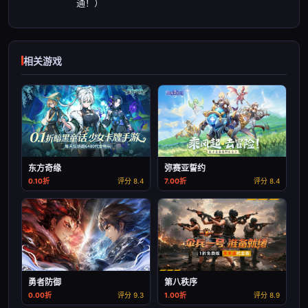
通！）
相关游戏
东方奇缘
弥赛亚誓约
0.10折
评分 8.4
7.00折
评分 8.4
勇者防御
第八秩序
0.00折
评分 9.3
1.00折
评分 8.9