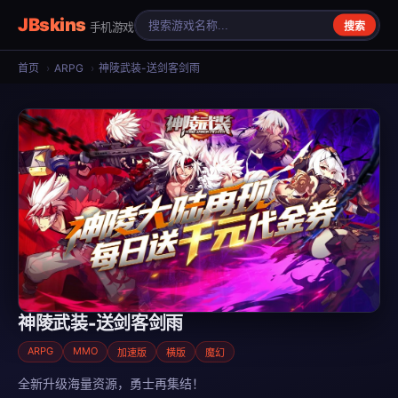
JBskins
手机游戏
搜索
首页
›
ARPG
›
神陵武装-送剑客剑雨
神陵武装-送剑客剑雨
ARPG
MMO
加速版
横版
魔幻
全新升级海量资源，勇士再集结！