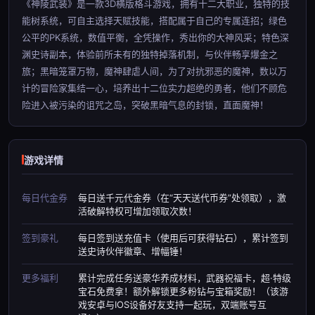
《神陵武装》是一款3D横版格斗游戏，拥有十二大职业，独特的技
能树系统，可自主选择天赋技能，搭配属于自己的专属连招；绿色
公平的PK系统，数值平衡，全凭操作，秀出你的大神风采；特色深
渊史诗副本，体验前所未有的独特掉落机制，与伙伴畅享爆金之
旅；黑暗笼罩万物，魔神肆虐人间，为了对抗邪恶的魔神，数以万
计的冒险家集结一心，培养出十二位实力超绝的勇者，他们不顾危
险进入被污染的诅咒之岛，突破黑暗气息的封锁，直面魔神！
游戏详情
每日代金券
每日送千元代金券（在“天天送代币券”处领取），激
活破解特权可增加领取次数！
签到豪礼
每日签到送充值卡（使用后可获得钻石），累计签到
送史诗伙伴徽章、增幅锤！
更多福利
累计完成任务送豪华养成材料，武器祝福卡，超·特级
宝石免费拿！额外解锁更多粉钻与宝箱奖励！（该游
戏安卓与IOS设备好友支持一起玩，双端账号互