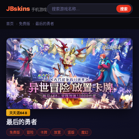
JBskins
手机游戏
搜索
首页
›
免费版
›
最后的勇者
天天送648
最后的勇者
免费版
冒险
卡牌
放置
竖版
魔幻