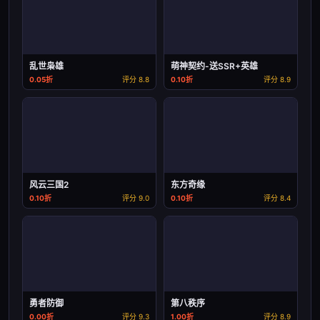
乱世枭雄
萌神契约-送SSR+英雄
0.05折
评分 8.8
0.10折
评分 8.9
风云三国2
东方奇缘
0.10折
评分 9.0
0.10折
评分 8.4
勇者防御
第八秩序
0.00折
评分 9.3
1.00折
评分 8.9