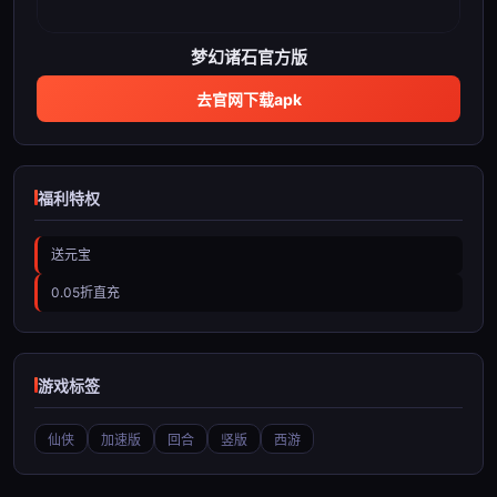
梦幻诸石官方版
去官网下载apk
福利特权
送元宝
0.05折直充
游戏标签
仙侠
加速版
回合
竖版
西游