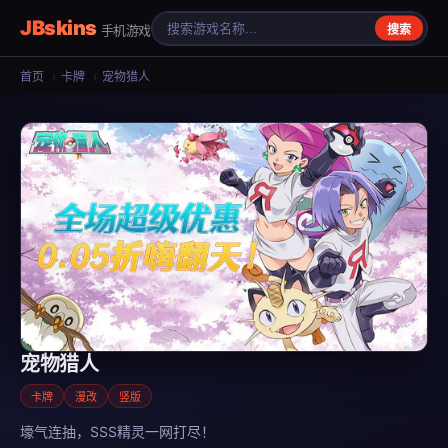
JBskins
手机游戏
搜索
首页
›
卡牌
›
宠物猎人
宠物猎人
卡牌
漫改
竖版
壕气连抽，SSS精灵一网打尽！