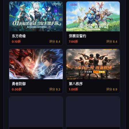
东方奇缘
弥赛亚誓约
0.10折
评分 8.4
7.00折
评分 8.4
勇者防御
第八秩序
0.00折
评分 9.3
1.00折
评分 8.9