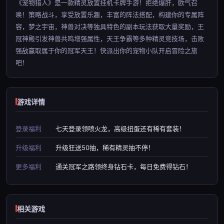
《宠物猎人》是一款精灵放置挂机卡牌手游！拒绝爆肝，欧气召
唤！策略战斗，享受放置乐趣，丰富的阵法搭配，构建你的专属阵
容，梦之宇宙，神兽对决等独具特色的副本玩法获取大量奖励，王
冠神殿引发神兽共鸣增强属性，天王争霸等多种精灵竞技场，击败
强敌赢取属于你的冠军天王！快派出你的宠物小队开启冒险之旅
吧！
游戏详情
登录福利
七天登录领喷火龙，高级扭蛋还有稀有套装！
升级福利
升级狂送50抽，稀有精灵抽不停！
更多福利
通关冠军之路领终身钻石卡，每日免费得钻石！
相关游戏