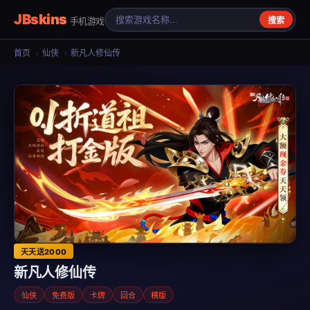
JBskins
手机游戏
搜索
首页
›
仙侠
›
新凡人修仙传
天天送2000
新凡人修仙传
仙侠
免费版
卡牌
回合
横版