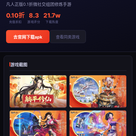
凡人正版0.1折微社交组团修炼手游
0.10折
8.3
21.7w
充值折扣
游戏评分
下载热度
去官网下载apk
查看同类游戏
游戏截图