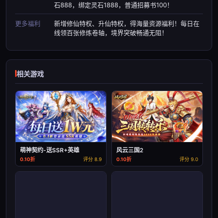
石888，绑定灵石1888，普通招募书100！
更多福利
新增修仙特权、升仙特权，得海量资源福利！每日在
线领百张修炼卷轴，境界突破畅通无阻！
相关游戏
萌神契约-送SSR+英雄
风云三国2
0.10折
评分 8.9
0.10折
评分 9.0