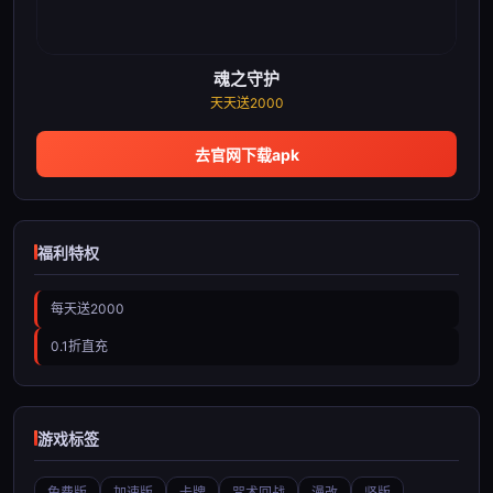
魂之守护
天天送2000
去官网下载apk
福利特权
每天送2000
0.1折直充
游戏标签
免费版
加速版
卡牌
咒术回战
漫改
竖版