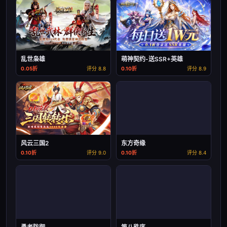
乱世枭雄
萌神契约-送SSR+英雄
0.05折
评分 8.8
0.10折
评分 8.9
风云三国2
东方奇缘
0.10折
评分 9.0
0.10折
评分 8.4