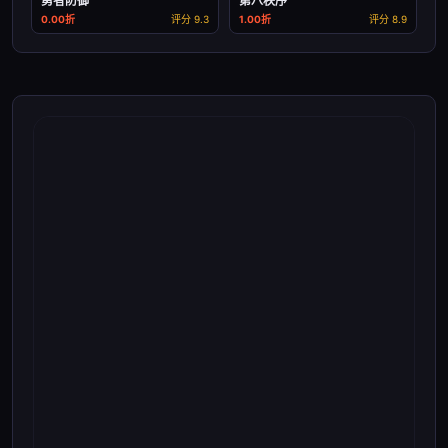
勇者防御
第八秩序
0.00折
评分 9.3
1.00折
评分 8.9