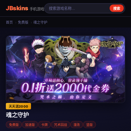
JBskins
手机游戏
搜索
首页
›
免费版
›
魂之守护
天天送2000
魂之守护
免费版
加速版
卡牌
咒术回战
漫改
竖版