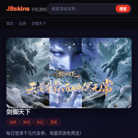
JBskins
手机游戏
搜索
首页
›
仙侠
›
剑御天下
剑御天下
仙侠
休闲
玄幻
竖版
每日登录千元代金券，海量资源免费送！