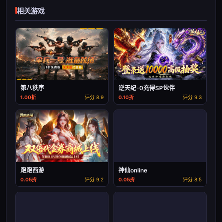
相关游戏
第八秩序
逆天纪-0充得SP伙伴
1.00折
评分 8.9
0.10折
评分 9.3
跑跑西游
神仙online
0.05折
评分 9.2
0.05折
评分 8.5