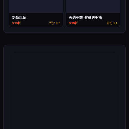
剑勤四海
天选英雄-登录送千抽
0.10折
评分 8.7
0.10折
评分 9.1