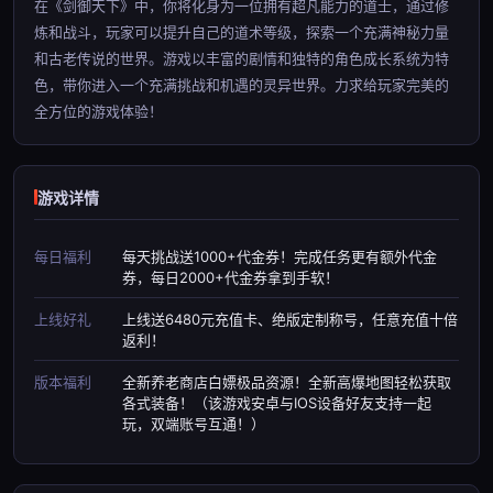
在《剑御天下》中，你将化身为一位拥有超凡能力的道士，通过修
炼和战斗，玩家可以提升自己的道术等级，探索一个充满神秘力量
和古老传说的世界。游戏以丰富的剧情和独特的角色成长系统为特
色，带你进入一个充满挑战和机遇的灵异世界。力求给玩家完美的
全方位的游戏体验！
游戏详情
每日福利
每天挑战送1000+代金券！完成任务更有额外代金
券，每日2000+代金券拿到手软！
上线好礼
上线送6480元充值卡、绝版定制称号，任意充值十倍
返利！
版本福利
全新养老商店白嫖极品资源！全新高爆地图轻松获取
各式装备！（该游戏安卓与IOS设备好友支持一起
玩，双端账号互通！）