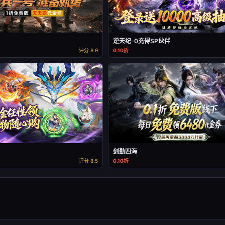
逆天纪-0充得SP伙伴
评分 8.9
0.10折
剑勤四海
评分 8.5
0.10折