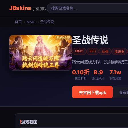
JBskins
手机游戏
首页
›
MMO
›
圣战传说
圣战传说
MMO
RPG
仙侠
加速版
踏云问道破万障，执剑巅峰统三
0.10折
8.9
7.1w
充值折扣
游戏评分
下载热度
去官网下载apk
查看
游戏截图