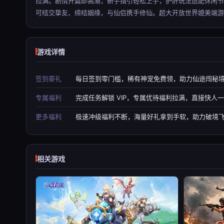
拉满。剧情开篇即高潮，新手指引轻松上手，护肝玩法适配休闲节
可结交挚友、缔结姻缘，与仙侣携手修仙。超大开放世界媲美端游
游戏详情
签到豪礼
每日签到零门槛，稀有神宠免费领，助力仙途闯秘
专属福利
完成任务解锁 VIP，专属优待福利拉满，直接快人
更多福利
极速冲级福利不断，海量好礼拿到手软，助力破境
相关游戏