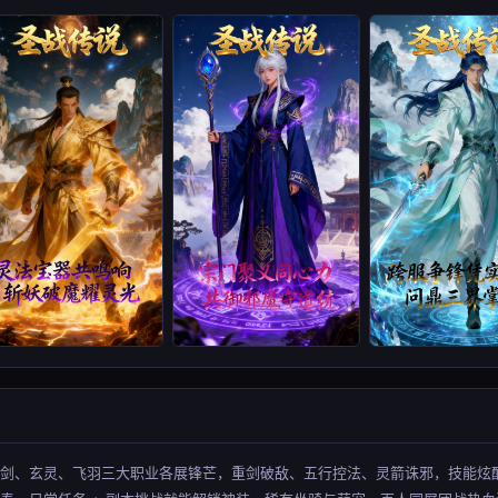
御剑、玄灵、飞羽三大职业各展锋芒，重剑破敌、五行控法、灵箭诛邪，技能炫