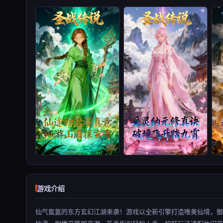
游戏介绍
仙气氤氲的东方玄幻江湖来袭！游戏以全新引擎打造唯美仙境，