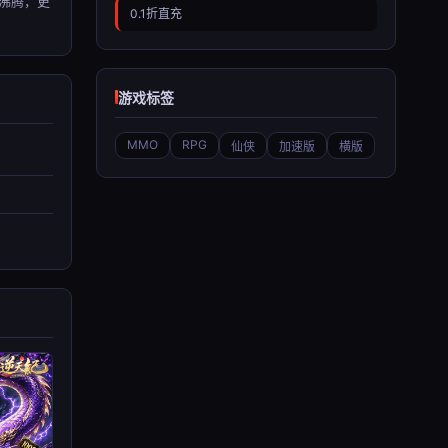
沸腾，更
0.1折直充
游戏标签
MMO
RPG
仙侠
加速版
横版