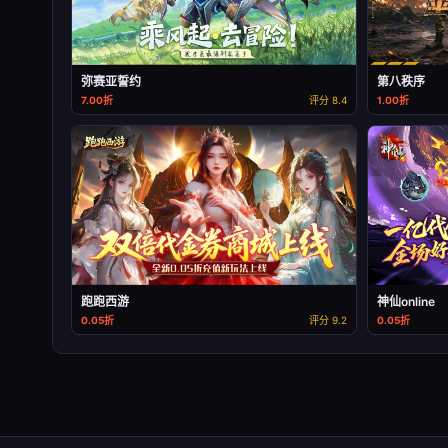
弥赛亚誓约
第八秩序
7.00折
评分 8.4
1.00折
跑跑西游
神仙online
0.05折
评分 9.2
0.05折