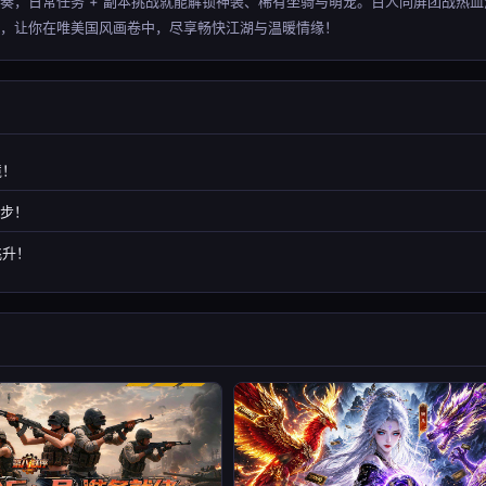
奏，日常任务 + 副本挑战就能解锁神装、稀有坐骑与萌宠。百人同屏团战热血
，让你在唯美国风画卷中，尽享畅快江湖与温暖情缘！​
境！
一步！
飞升！