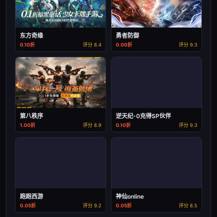
东方奇缘
勇者防御
0.10折
评分 8.4
0.00折
评分 9.3
第八秩序
逆天纪-0充得SP伙伴
1.00折
评分 8.9
0.10折
评分 9.3
跑跑西游
神仙online
0.05折
评分 9.2
0.05折
评分 8.5