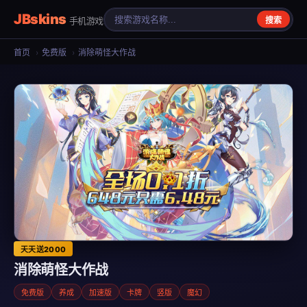
JBskins
手机游戏
搜索
首页
›
免费版
›
消除萌怪大作战
天天送2000
消除萌怪大作战
免费版
养成
加速版
卡牌
竖版
魔幻