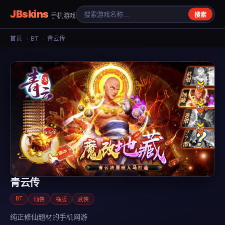
JBskins
手机游戏
搜索
首页
›
BT
›
青云传
青云传
BT
仙侠
横版
武侠
纯正修仙题材的手机网游