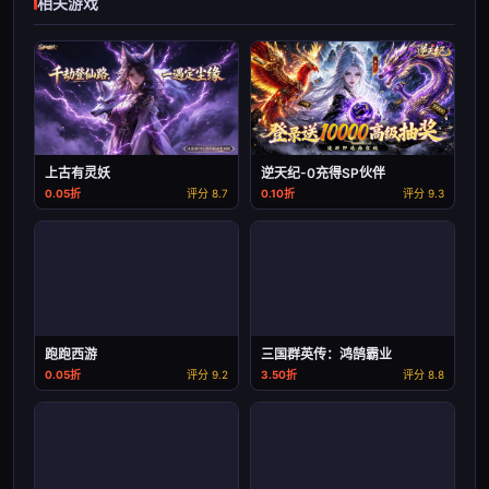
相关游戏
上古有灵妖
逆天纪-0充得SP伙伴
0.05折
评分 8.7
0.10折
评分 9.3
跑跑西游
三国群英传：鸿鹄霸业
0.05折
评分 9.2
3.50折
评分 8.8