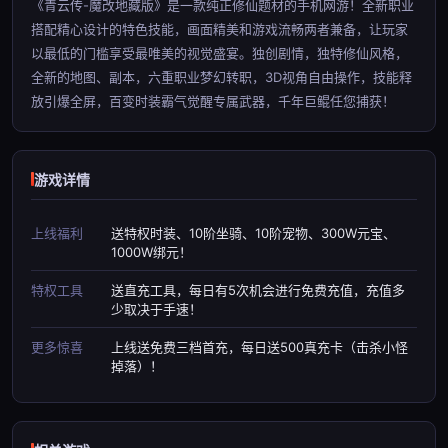
《青云传-魔改地藏版》是一款纯正修仙题材的手机网游！全新职业
搭配精心设计的特色技能，画面精美和游戏流畅两者兼备，让玩家
以最低的门槛享受最唯美的视觉盛宴。独创剧情，独特修仙风格，
全新的地图、副本，六重职业梦幻转职，3D视角自由操作，技能释
放引爆全屏，百变时装霸气觉醒专属武器，千年巨鲲任您捕获！
游戏详情
上线福利
送特权时装、10阶坐骑、10阶宠物、300W元宝、
1000W绑元！
特权工具
送直充工具，每日有5次机会进行免费充值，充值多
少取决于手速！
更多惊喜
上线送免费三档首充，每日送500真充卡（击杀小怪
掉落）！